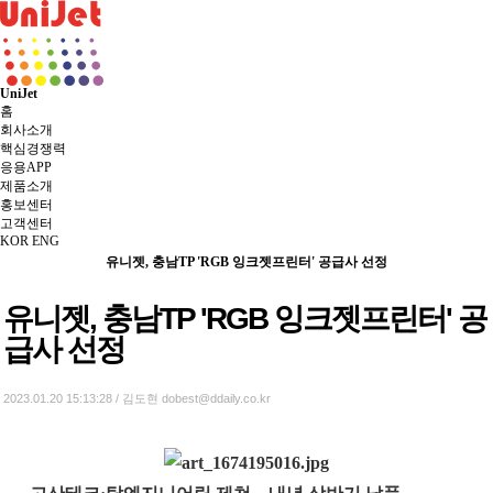
UniJet
홈
회사소개
핵심경쟁력
응용APP
제품소개
홍보센터
고객센터
KOR
ENG
유니젯, 충남TP 'RGB 잉크젯프린터' 공급사 선정
유니젯, 충남TP 'RGB 잉크젯프린터' 공
급사 선정
2023.01.20 15:13:28 / 김도현 dobest@ddaily.co.kr